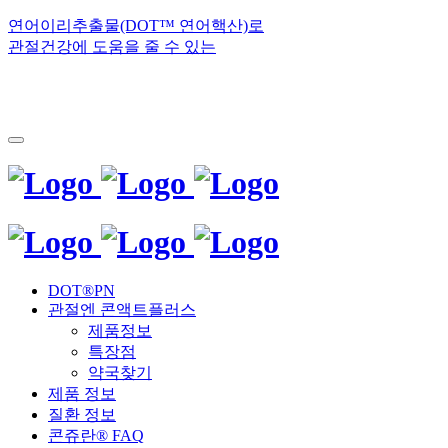
연어이리추출물(DOT™ 연어핵산)로
관절건강에 도움을 줄 수 있는
DOT®PN
관절엔 콘액트플러스
제품정보
특장점
약국찾기
제품 정보
질환 정보
콘쥬란® FAQ