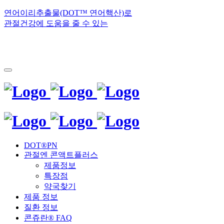
연어이리추출물(DOT™ 연어핵산)로
관절건강에 도움을 줄 수 있는
DOT®PN
관절엔 콘액트플러스
제품정보
특장점
약국찾기
제품 정보
질환 정보
콘쥬란® FAQ